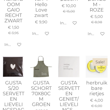
OOM
Hello
M -
€ 10,00
GAIO
Love
ROZE
€ 15,00
RECHT
zwart
€ 5,00
ZWART
€ 9,90
€ 8,98
In winkelwagen
€ 1,50
€ 3,95
In winkelwagen
In winkel
In winkelwagen
Sale!
GUSTA
GUSTA
GUSTA
herbruik
S/20
SCHORT
SERVETT
bare
SERVETT
70X80C
EN
rietjes
EN
M
GENIET/
€ 4,00
LIEVELI
GROEN
LIEVELI
€ 6,00
NGSDAG
NGS -