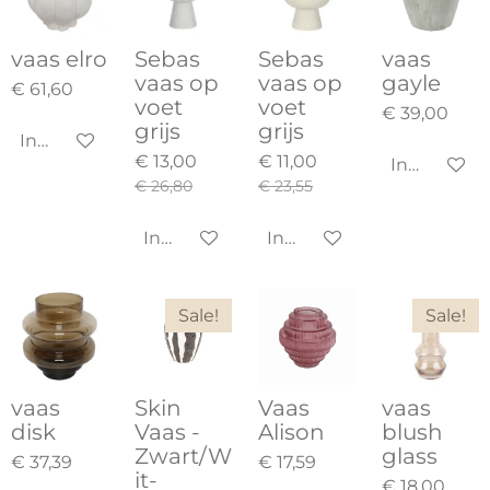
vaas elro
Sebas
Sebas
vaas
vaas op
vaas op
gayle
€ 61,60
voet
voet
€ 39,00
grijs
grijs
In winkelwagen
€ 13,00
€ 11,00
In winkel
€ 26,80
€ 23,55
In winkelwagen
In winkelwagen
Sale!
Sale!
vaas
Skin
Vaas
vaas
disk
Vaas -
Alison
blush
Zwart/W
glass
€ 37,39
€ 17,59
it-
€ 18,00