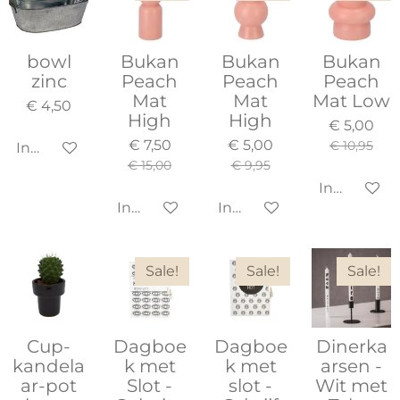
bowl
Bukan
Bukan
Bukan
zinc
Peach
Peach
Peach
Mat
Mat
Mat Low
€ 4,50
High
High
€ 5,00
€ 7,50
€ 5,00
€ 10,95
In winkelwagen
€ 15,00
€ 9,95
In winkel
In winkelwagen
In winkelwagen
Sale!
Sale!
Sale!
Cup-
Dagboe
Dagboe
Dinerka
kandela
k met
k met
arsen -
ar-pot
Slot -
slot -
Wit met