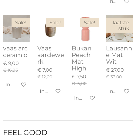
In winkel
Sale!
Sale!
Sale!
laatste
stuk
vaas arc
Vaas
Bukan
Lausann
ceramic
aardewe
Peach
e Mat
rk
Mat
Wit
€ 9,00
High
€ 7,00
€ 27,00
€ 16,95
€ 7,50
€ 12,00
€ 33,00
€ 15,00
In winkelwagen
In winkelwagen
In winkel
In winkelwagen
FEEL GOOD