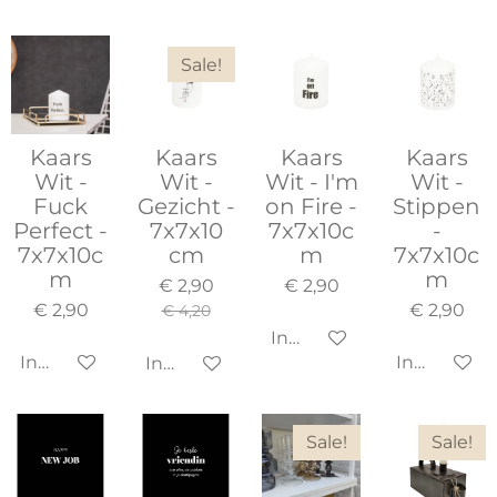
Sale!
Kaars
Kaars
Kaars
Kaars
Wit -
Wit -
Wit - I'm
Wit -
Fuck
Gezicht -
on Fire -
Stippen
Perfect -
7x7x10
7x7x10c
-
7x7x10c
cm
m
7x7x10c
m
m
€ 2,90
€ 2,90
€ 2,90
€ 2,90
€ 4,20
In winkelwagen
In winkelwagen
In winkel
In winkelwagen
Sale!
Sale!