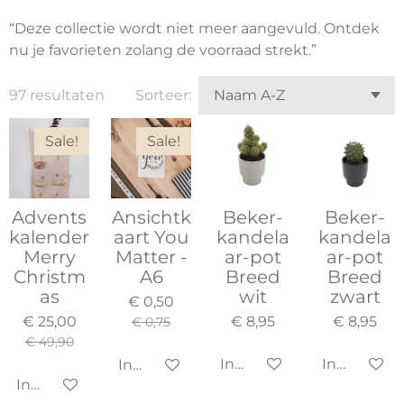
“Deze collectie wordt niet meer aangevuld. Ontdek
nu je favorieten zolang de voorraad strekt.”
97 resultaten
Sorteer:
Sale!
Sale!
Advents
Ansichtk
Beker-
Beker-
kalender
aart You
kandela
kandela
Merry
Matter -
ar-pot
ar-pot
Christm
A6
Breed
Breed
as
wit
zwart
€ 0,50
€ 25,00
€ 8,95
€ 8,95
€ 0,75
€ 49,90
In winkelwagen
In winkel
In winkelwagen
In winkelwagen