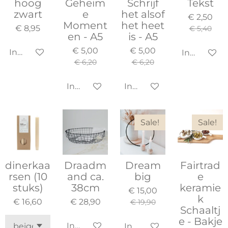
hoog
Geheim
Schrijf
Tekst
zwart
e
het alsof
€ 2,50
Moment
het heet
€ 8,95
€ 5,40
en - A5
is - A5
€ 5,00
€ 5,00
In winkelwagen
In winkel
€ 6,20
€ 6,20
In winkelwagen
In winkelwagen
Sale!
Sale!
dinerkaa
Draadm
Dream
Fairtrad
rsen (10
and ca.
big
e
stuks)
38cm
keramie
€ 15,00
k
€ 16,60
€ 28,90
€ 19,90
Schaaltj
e - Bakje
In winkelwagen
In winkelwagen