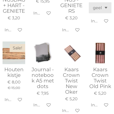
€ 15,95
+ HART -
GENIETE
GENIETE
RS
In winkelwagen
€ 3,20
€ 3,20
In winkel
In winkelwagen
In winkelwagen
Sale!
Houten
Journal -
Kaars
Kaars
kistje
noteboo
Crown
Crown
k A5 met
Twist
Twist
€ 8,00
dots
New
Old Pink
€ 15,00
Oker
€ 7,95
€ 5,20
€ 5,20
In winkelwagen
In winkelwagen
In winkel
In winkelwagen