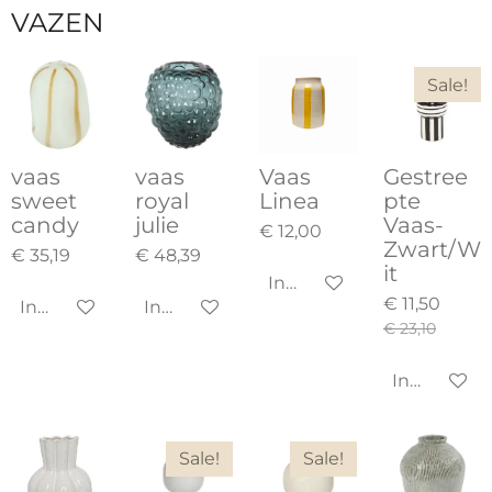
VAZEN
Sale!
vaas
vaas
Vaas
Gestree
sweet
royal
Linea
pte
candy
julie
Vaas-
€ 12,00
Zwart/W
€ 35,19
€ 48,39
it
In winkelwagen
€ 11,50
In winkelwagen
In winkelwagen
€ 23,10
In winkel
Sale!
Sale!