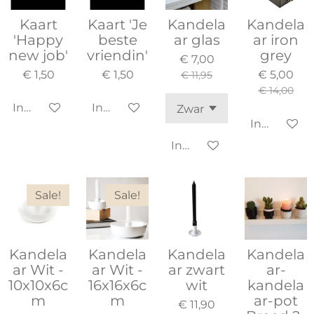
Kaart
Kaart 'Je
Kandela
Kandela
'Happy
beste
ar glas
ar iron
new job'
vriendin'
grey
€ 7,00
€ 1,50
€ 1,50
€ 5,00
€ 11,95
€ 14,00
In winkelwagen
In winkelwagen
In winkel
In winkelwagen
Sale!
Sale!
Kandela
Kandela
Kandela
Kandela
ar Wit -
ar Wit -
ar zwart
ar-
10x10x6c
16x16x6c
wit
kandela
m
m
ar-pot
€ 11,90