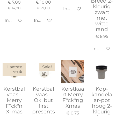
Breed 2-
€ 7,00
€ 10,00
kleurig
€ 14,70
€ 21,00
In winkelwagen
zwart
met
In winkelwagen
In winkelwagen
witte
rand
€ 8,95
In winkel
Laatste
Sale!
stuk
Kerstbal
Kerstbal
Kerstkaa
Kop-
vaas -
vaas -
rt Merry
kandela
Merry
Ok, but
F*ck*ng
ar-pot
F*ck"n
first
Xmas
hoog 2-
X-mas
presents
kleurig
€ 0,75