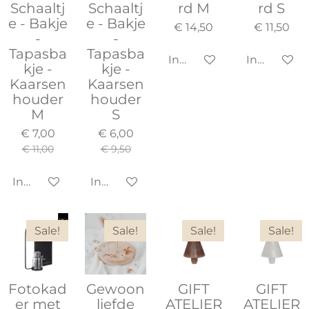
Schaaltj
Schaaltj
rd M
rd S
e - Bakje
e - Bakje
€ 14,50
€ 11,50
-
-
Tapasba
Tapasba
In winkelwagen
In winkel
kje -
kje -
Kaarsen
Kaarsen
houder
houder
M
S
€ 7,00
€ 6,00
€ 11,00
€ 9,50
In winkelwagen
In winkelwagen
Sale!
Sale!
Sale!
Sale!
Fotokad
Gewoon
GIFT
GIFT
er met
liefde
ATELIER
ATELIER