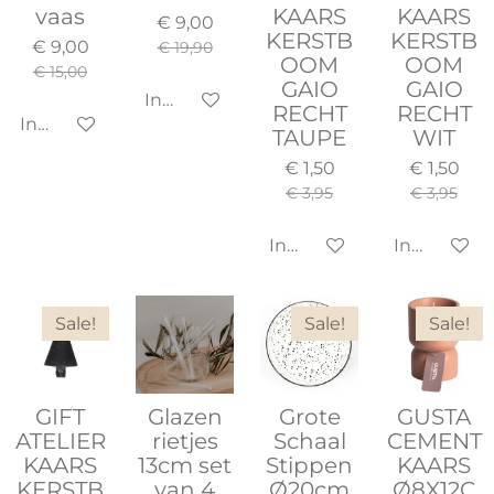
vaas
KAARS
KAARS
€ 9,00
KERSTB
KERSTB
€ 9,00
€ 19,90
OOM
OOM
€ 15,00
GAIO
GAIO
In winkelwagen
RECHT
RECHT
In winkelwagen
TAUPE
WIT
€ 1,50
€ 1,50
€ 3,95
€ 3,95
In winkelwagen
In winkel
Sale!
Sale!
Sale!
GIFT
Glazen
Grote
GUSTA
ATELIER
rietjes
Schaal
CEMENT
KAARS
13cm set
Stippen
KAARS
KERSTB
van 4
Ø20cm
Ø8X12C