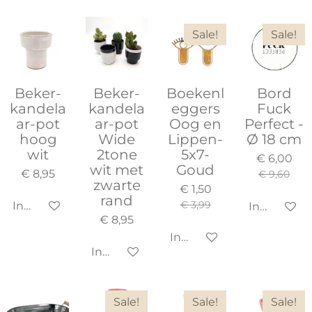
Sale!
Sale!
Beker-
Beker-
Boekenl
Bord
kandela
kandela
eggers
Fuck
ar-pot
ar-pot
Oog en
Perfect -
hoog
Wide
Lippen-
Ø 18 cm
wit
2tone
5x7-
€ 6,00
wit met
Goud
€ 8,95
€ 9,60
zwarte
€ 1,50
rand
€ 3,99
In winkelwagen
In winkel
€ 8,95
In winkelwagen
In winkelwagen
Sale!
Sale!
Sale!