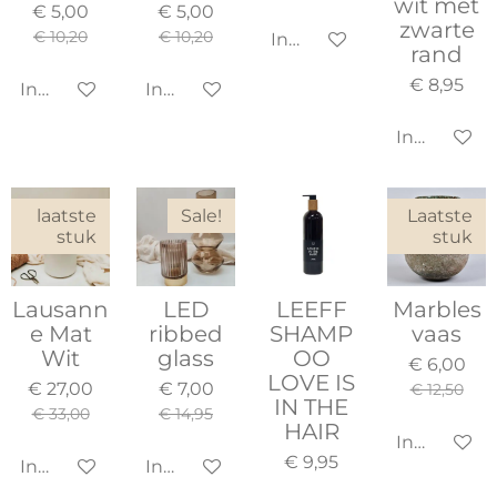
wit met
€ 5,00
€ 5,00
zwarte
€ 10,20
€ 10,20
In winkelwagen
rand
€ 8,95
In winkelwagen
In winkelwagen
In winkel
laatste
Sale!
Laatste
stuk
stuk
Lausann
LED
LEEFF
Marbles
e Mat
ribbed
SHAMP
vaas
Wit
glass
OO
€ 6,00
LOVE IS
€ 27,00
€ 7,00
€ 12,50
IN THE
€ 33,00
€ 14,95
HAIR
In winkel
€ 9,95
In winkelwagen
In winkelwagen