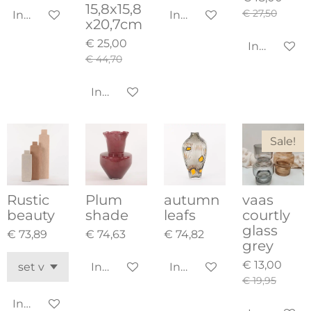
15,8x15,8
€ 27,50
In winkelwagen
In winkelwagen
x20,7cm
€ 25,00
In winkel
€ 44,70
In winkelwagen
Sale!
Rustic
Plum
autumn
vaas
beauty
shade
leafs
courtly
glass
€ 73,89
€ 74,63
€ 74,82
grey
€ 13,00
In winkelwagen
In winkelwagen
€ 19,95
In winkelwagen