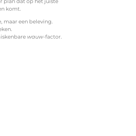
 plan dat op het juiste
en komt.
, maar een beleving.
eken.
miskenbare
wauw
-factor.