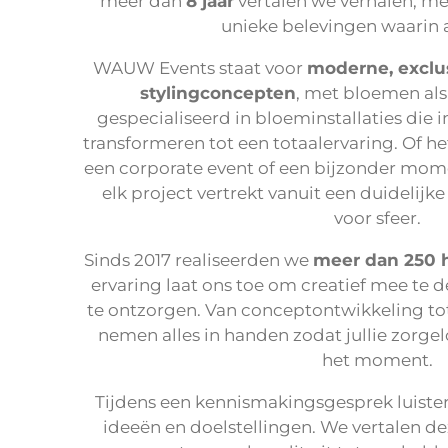
meer dan
8
jaar
vertalen we verhalen, 
unieke belevingen waarin a
WAUW Events staat voor
moderne, exclu
stylingconcepten
, met bloemen als
gespecialiseerd in bloeminstallaties die
transformeren tot een totaalervaring. Of h
een corporate event of een bijzonder momen
elk project vertrekt vanuit een duidelijke
voor sfeer.
Sinds 2017 realiseerden we
meer dan 250 
ervaring laat ons toe om creatief mee te d
te ontzorgen. Van conceptontwikkeling tot 
nemen alles in handen zodat jullie zorge
het moment.
Tijdens een kennismakingsgesprek luister
ideeën en doelstellingen. We vertalen de