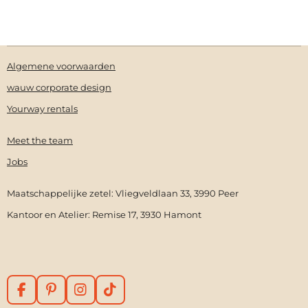
Algemene voorwaarden
wauw corporate design
Yourway rentals
Meet the team
Jobs
Maatschappelijke zetel: Vliegveldlaan 33, 3990 Peer
Kantoor en Atelier: Remise 17, 3930 Hamont
F
P
I
T
a
i
n
i