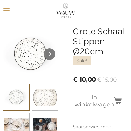
Ga
direct
naar
de
Grote Schaal
hoofdinhoud
Stippen
Ø20cm
Sale!
€ 10,00
€ 15,00
In
winkelwagen
Saai servies moet