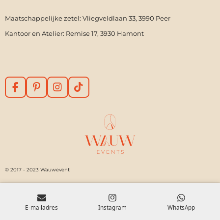
Maatschappelijke zetel: Vliegveldlaan 33, 3990 Peer
Kantoor en Atelier: Remise 17, 3930 Hamont
F
P
I
T
a
i
n
i
c
n
s
k
e
t
t
T
b
e
a
o
o
r
g
k
o
e
r
k
s
a
t
m
© 2017 - 2023 Wauwevent
E-mailadres
Instagram
WhatsApp