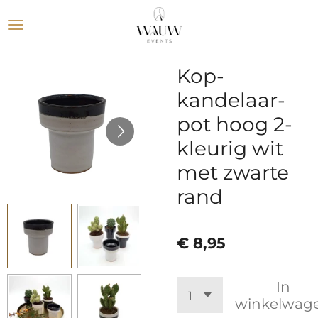
Ga
direct
naar
de
Kop-
hoofdinhoud
kandelaar-
pot hoog 2-
kleurig wit
met zwarte
rand
€ 8,95
In
winkelwag