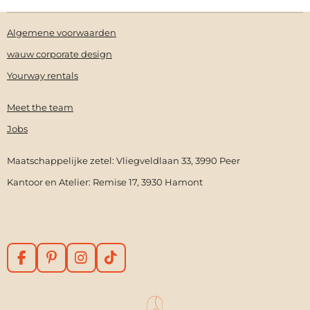
Algemene voorwaarden
wauw corporate design
Yourway rentals
Meet the team
Jobs
Maatschappelijke zetel: Vliegveldlaan 33, 3990 Peer
Kantoor en Atelier: Remise 17, 3930 Hamont
F
P
I
T
a
i
n
i
c
n
s
k
e
t
t
T