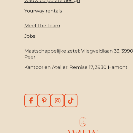
wauw corporate design
Yourway rentals
Meet the team
Jobs
Maatschappelijke zetel: Vliegveldlaan 33, 399
Peer
Kantoor en Atelier: Remise 17, 3930 Hamont
F
P
I
T
a
i
n
i
c
n
s
k
e
t
t
T
b
e
a
o
o
r
g
k