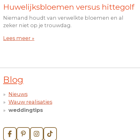
Huwelijksbloemen versus hittegolf
Niemand houdt van verwelkte bloemen en al
zeker niet op je trouwdag.
Lees meer »
Blog
Nieuws
Wauw realisaties
weddingtips
F
P
I
T