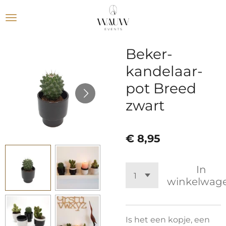
Ga
direct
naar
de
Beker-
hoofdinhoud
kandelaar-
pot Breed
zwart
€ 8,95
In
winkelwag
Is het een kopje, een