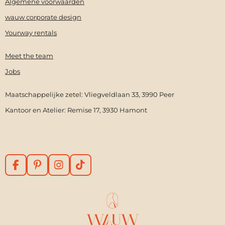
Algemene voorwaarden
wauw corporate design
Yourway rentals
Meet the team
Jobs
Maatschappelijke zetel: Vliegveldlaan 33, 3990 Peer
Kantoor en Atelier: Remise 17, 3930 Hamont
F
P
I
T
a
i
n
i
c
n
s
k
e
t
t
T
b
e
a
o
o
r
g
k