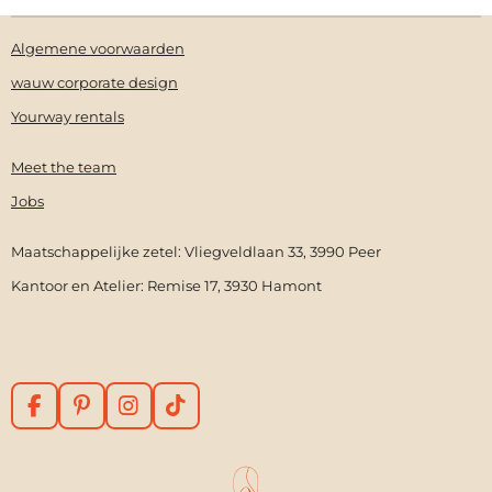
Algemene voorwaarden
wauw corporate design
Yourway rentals
Meet the team
Jobs
Maatschappelijke zetel: Vliegveldlaan 33, 3990 Peer
Kantoor en Atelier: Remise 17, 3930 Hamont
F
P
I
T
a
i
n
i
c
n
s
k
e
t
t
T