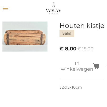
Ga
direct
naar
de
Houten kistje
hoofdinhoud
Sale!
€ 8,00
€ 15,00
In
winkelwagen
32x15x10cm