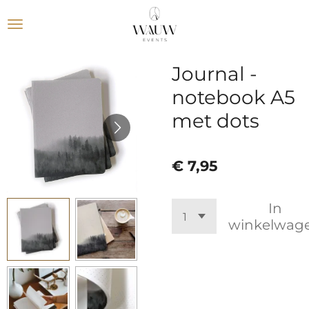
Ga
direct
naar
de
Journal -
hoofdinhoud
notebook A5
met dots
€ 7,95
In
winkelwag