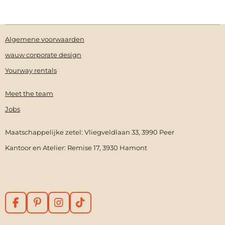
Algemene voorwaarden
wauw corporate design
Yourway rentals
Meet the team
Jobs
Maatschappelijke zetel: Vliegveldlaan 33, 3990 Peer
Kantoor en Atelier: Remise 17, 3930 Hamont
F
P
I
T
a
i
n
i