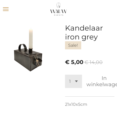
Ga
direct
naar
de
Kandelaar
hoofdinhoud
iron grey
Sale!
€ 5,00
€ 14,00
In
winkelwag
21x10x5cm