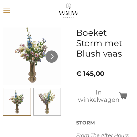
Ga
direct
naar
de
Boeket
hoofdinhoud
Storm met
Blush vaas
€ 145,00
In
winkelwagen
STORM
From The After Hours