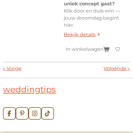
uniek concept gaat?
Klik door en duik erin —
jouw droomdag begint
hier.
Bekijk details
In winkelwagen
«
Vorige
Volgende
»
weddingtips
F
P
I
T
a
i
n
i
c
n
s
k
e
t
t
T