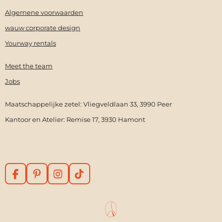
b
e
a
o
Algemene voorwaarden
o
r
g
k
o
e
r
wauw corporate design
k
s
a
Yourway rentals
t
m
Meet the team
Jobs
Maatschappelijke zetel: Vliegveldlaan 33, 3990 Peer
Kantoor en Atelier: Remise 17, 3930 Hamont
F
P
I
T
a
i
n
i
c
n
s
k
e
t
t
T
b
e
a
o