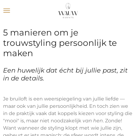
Ga
direct
naar
de
5 manieren om je
hoofdinhoud
trouwstyling persoonlijk te
maken
Een huwelijk dat écht bij jullie past, zit
in de details.
Je bruiloft is een weerspiegeling van jullie liefde —
maar ook van jullie persoonlijkheid. En toch zien we
in de praktijk vaak dat koppels kiezen voor styling die
"mooi" is, maar niet noodzakelijk
van hen
. Zonde!
Want wanneer de styling klopt met wie jullie zijn,
gebeurt er iets magisch: de sfeer wordt intens, de