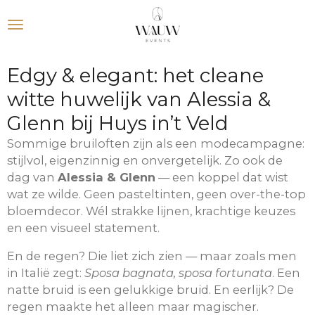
Ga
direct
naar
de
Edgy & elegant: het cleane
hoofdinhoud
witte huwelijk van Alessia &
Glenn bij Huys in’t Veld
Sommige bruiloften zijn als een modecampagne:
stijlvol, eigenzinnig en onvergetelijk. Zo ook de
dag van
Alessia & Glenn
— een koppel dat wist
wat ze wilde. Geen pasteltinten, geen over-the-top
bloemdecor. Wél strakke lijnen, krachtige keuzes
en een visueel statement.
En de regen? Die liet zich zien — maar zoals men
in Italië zegt:
Sposa bagnata, sposa fortunata
. Een
natte bruid is een gelukkige bruid. En eerlijk? De
regen maakte het alleen maar magischer.