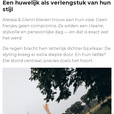
Een huwelijk als verlengstuk van hun
stijl
Alessia & Glenn bleven trouw aan hun visie. Geen
franjes, geen compromis. Ze wilden een cleane,
stijlvolle en persoonlijke dag — en dat is exact wat
het werd.
De regen bracht hen letterlijk dichter bij elkaar. De
styling kreeg er extra diepte door. En hun liefde?
Die stond centraal, precies zoals het hoort.