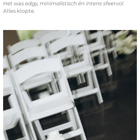
Het was
edgy, minimalistisch én intens sfeervol
.
Alles klopte.