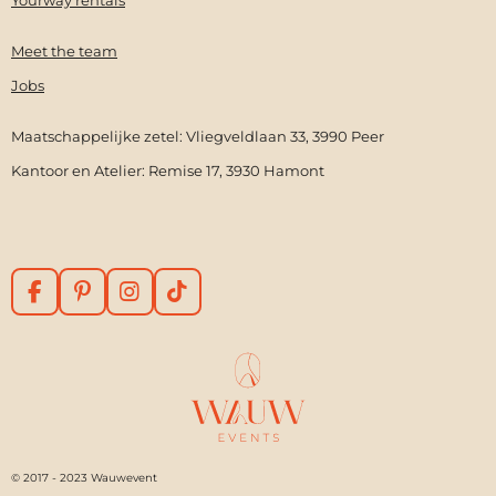
Meet the team
Jobs
Maatschappelijke zetel: Vliegveldlaan 33, 3990 Peer
Kantoor en Atelier: Remise 17, 3930 Hamont
F
P
I
T
a
i
n
i
c
n
s
k
e
t
t
T
b
e
a
o
o
r
g
k
o
e
r
k
s
a
t
m
© 2017 - 2023 Wauwevent