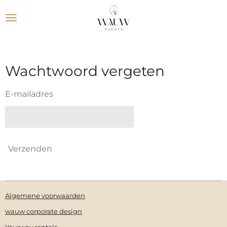
Ga
direct
naar
de
hoofdinhoud
Wachtwoord vergeten
E-mailadres
Verzenden
Algemene voorwaarden
wauw corporate design
Yourway rentals