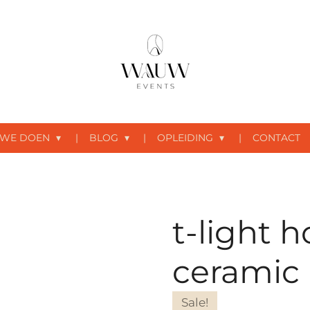
 WE DOEN
BLOG
OPLEIDING
CONTACT
t-light h
ceramic
Sale!