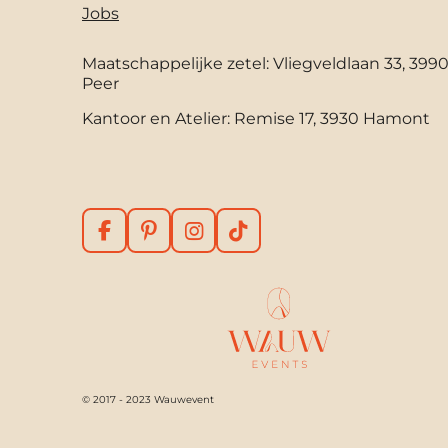
Jobs
Maatschappelijke zetel: Vliegveldlaan 33, 399
Peer
Kantoor en Atelier: Remise 17, 3930 Hamont
F
P
I
T
a
i
n
i
c
n
s
k
e
t
t
T
b
e
a
o
o
r
g
k
o
e
r
k
s
a
t
m
© 2017 - 2023 Wauwevent