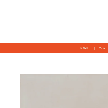
Ga
direct
naar
de
hoofdinhoud
HOME
WAT