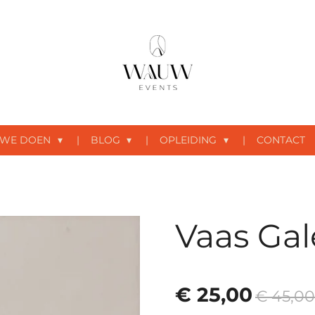
 WE DOEN
BLOG
OPLEIDING
CONTACT
Vaas Ga
€ 25,00
€ 45,00