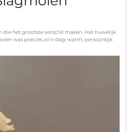
Slagmolen
 die het grootste verschil maken. Het huwelijk
molen was precies zo’n dag: warm, persoonlijk