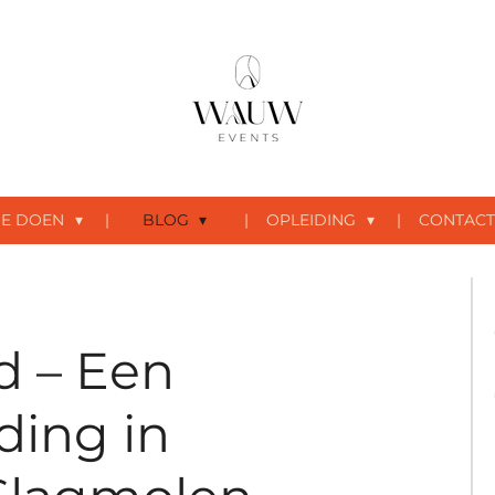
E DOEN
BLOG
OPLEIDING
CONTACT
d – Een
ding in