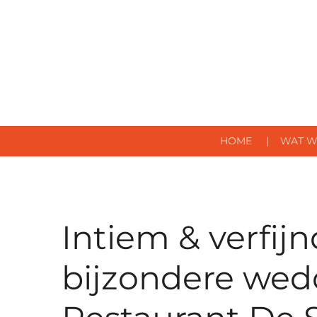
Ga
direct
naar
de
hoofdinhoud
HOME
WAT W
Intiem & verfijn
bijzondere wed