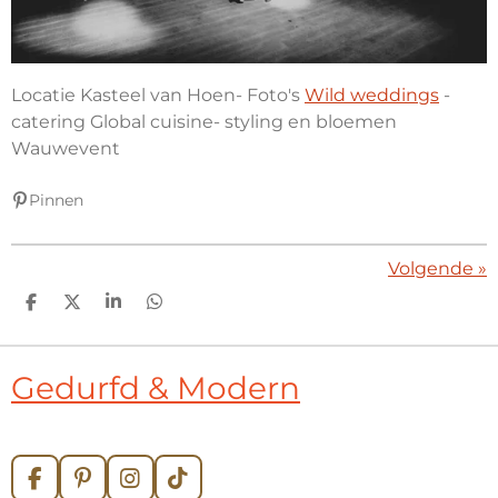
Locatie Kasteel van Hoen- Foto's
Wild weddings
-
catering Global cuisine- styling en bloemen
Wauwevent
Pinnen
Volgende
»
D
D
S
D
e
e
h
e
l
e
a
l
e
l
r
e
Gedurfd & Modern
n
e
n
F
P
I
T