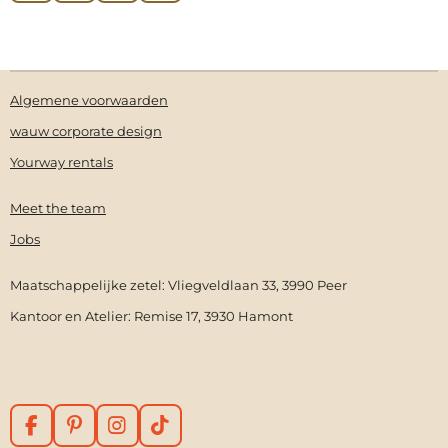
a
i
n
i
c
n
s
k
e
t
t
T
b
e
a
o
o
r
g
k
Algemene voorwaarden
o
e
r
k
s
a
wauw corporate design
t
m
Yourway rentals
Meet the team
Jobs
Maatschappelijke zetel: Vliegveldlaan 33, 3990 Peer
Kantoor en Atelier: Remise 17, 3930 Hamont
F
P
I
T