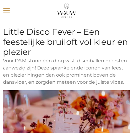
Ga
direct
naar
de
Little Disco Fever – Een
hoofdinhoud
feestelijke bruiloft vol kleur en
plezier
Voor D&M stond één ding vast: discoballen móesten
aanwezig zijn! Deze sprankelende iconen van feest
en plezier hingen dan ook prominent boven de
dansvloer, en zorgden meteen voor de juiste vibes.