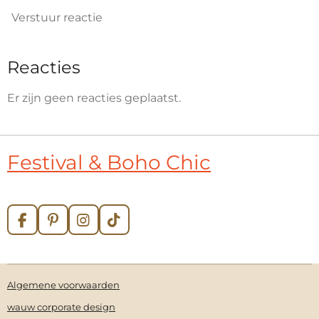
Verstuur reactie
Reacties
Er zijn geen reacties geplaatst.
Festival & Boho Chic
F
P
I
T
a
i
n
i
c
n
s
k
e
t
t
T
b
e
a
o
Algemene voorwaarden
o
r
g
k
o
e
r
wauw corporate design