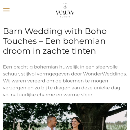
Ga
direct
naar
de
Barn Wedding with Boho
hoofdinhoud
Touches – Een bohemian
droom in zachte tinten
Een prachtig bohemian huwelijk in een sfeervolle
schuur, stijlvol vormgegeven door WonderWeddings.
Wij waren vereerd om de bloemen te mogen
verzorgen en zo bij te dragen aan deze unieke dag
vol natuurlijke charme en warme sfeer.