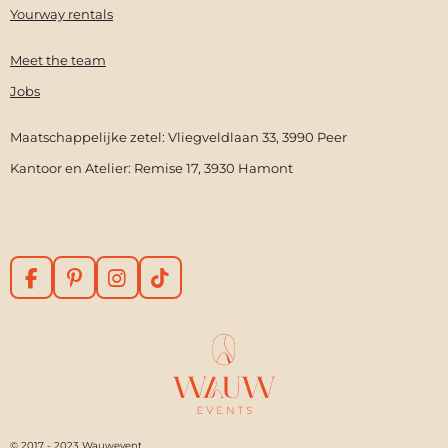
k
s
a
Yourway rentals
t
m
Meet the team
Jobs
Maatschappelijke zetel: Vliegveldlaan 33, 3990 Peer
Kantoor en Atelier: Remise 17, 3930 Hamont
F
P
I
T
a
i
n
i
c
n
s
k
e
t
t
T
b
e
a
o
o
r
g
k
o
e
r
k
s
a
t
m
© 2017 - 2023 Wauwevent