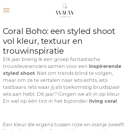
Ga
direct
naar
de
Coral Boho: een styled shoot
hoofdinhoud
vol kleur, textuur en
trouwinspiratie
Elk jaar breng ik een groep fantastische
trouwleveranciers samen voor een
inspirerende
styled shoot
. Niet om trends blind te volgen,
maar om ze te vertalen naar iets echts, iets
tastbaars. Iets waar jij als toekomstig bruidspaar
iets aan hebt. Dit jaar? Gingen we all-in op kleur.
En wel op één tint in het bijzonder:
living coral
.
Een kleur die ergens tussen roze en oranje zweeft.