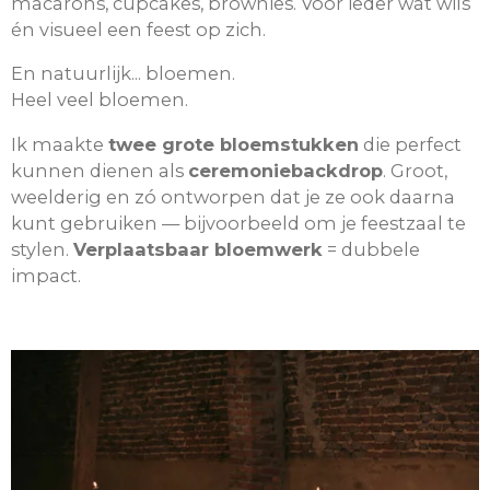
macarons, cupcakes, brownies. Voor ieder wat wils
én visueel een feest op zich.
En natuurlijk... bloemen.
Heel veel bloemen.
Ik maakte
twee grote bloemstukken
die perfect
kunnen dienen als
ceremoniebackdrop
. Groot,
weelderig en zó ontworpen dat je ze ook daarna
kunt gebruiken — bijvoorbeeld om je feestzaal te
stylen.
Verplaatsbaar bloemwerk
= dubbele
impact.