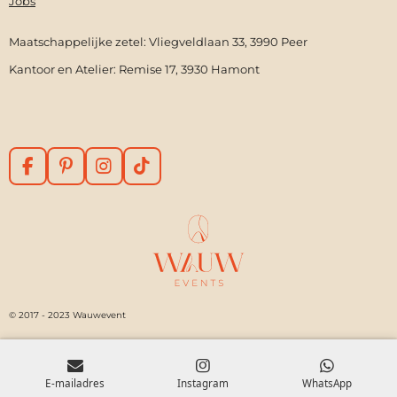
Jobs
Maatschappelijke zetel: Vliegveldlaan 33, 3990 Peer
Kantoor en Atelier: Remise 17, 3930 Hamont
F
P
I
T
a
i
n
i
c
n
s
k
e
t
t
T
b
e
a
o
o
r
g
k
o
e
r
k
s
a
t
m
© 2017 - 2023 Wauwevent
E-mailadres
Instagram
WhatsApp