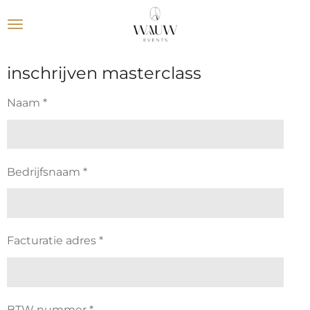
Ga
direct
naar
de
inschrijven masterclass
hoofdinhoud
Naam *
Bedrijfsnaam *
Facturatie adres *
BTW nummer *