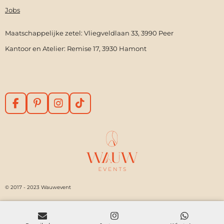
Jobs
Maatschappelijke zetel: Vliegveldlaan 33, 3990 Peer
Kantoor en Atelier: Remise 17, 3930 Hamont
F
P
I
T
a
i
n
i
c
n
s
k
e
t
t
T
b
e
a
o
o
r
g
k
o
e
r
k
s
a
t
m
© 2017 - 2023 Wauwevent